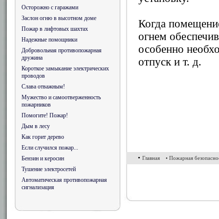
Осторожно с гаражами
Заслон огню в высотном доме
Когда помещение
Пожар в лифтовых шахтах
огнем обеспечив
Надежные помощники
особенно необхо
Добровольная противопожарная
дружина
отпуск и т. д.
Короткое замыкание электрических
проводов
Слава отважным!
Мужество и самоотверженность
пожарников
Помогите! Пожар!
Дым в лесу
Как горит дерево
Если случился пожар...
•
Бензин и керосин
Главная
• Пожарная безопасно
Тушение электросетей
Автоматическая противопожарная
сигнализация