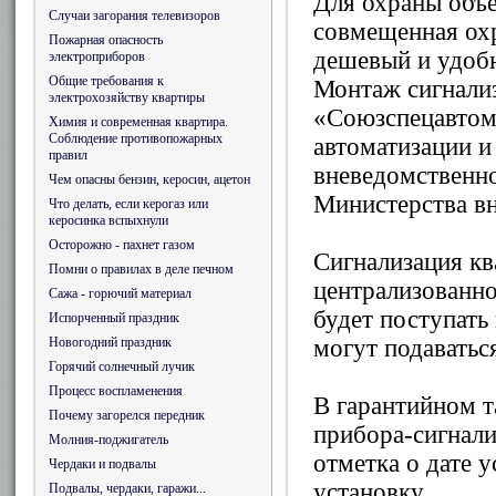
Для охраны объе
Случаи загорания телевизоров
совмещенная охр
Пожарная опасность
дешевый и удоб
электроприборов
Общие требования к
Монтаж сигнализ
электрохозяйству квартиры
«Союзспецавтом
Химия и современная квартира.
Соблюдение противопожарных
автоматизации и
правил
вневедомственно
Чем опасны бензин, керосин, ацетон
Министерства вн
Что делать, если керогаз или
керосинка вспыхнули
Осторожно - пахнет газом
Сигнализация кв
Помни о правилах в деле печном
централизованно
Сажа - горючий материал
будет поступать
Испорченный праздник
Новогодний праздник
могут подаватьс
Горячий солнечный лучик
Процесс воспламенения
В гарантийном т
Почему загорелся передник
прибора-сигнали
Молния-поджигатель
отметка о дате у
Чердаки и подвалы
установку.
Подвалы, чердаки, гаражи...