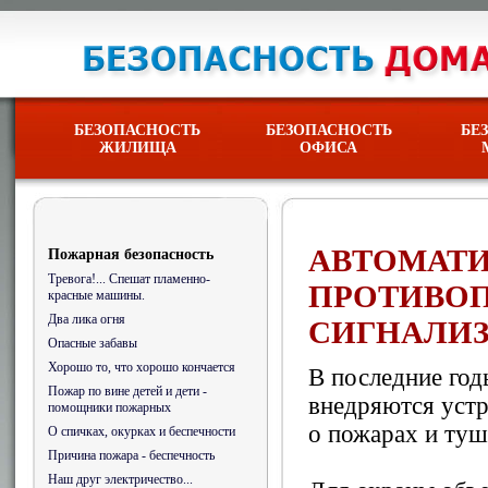
БЕЗОПАСНОСТЬ
БЕЗОПАСНОСТЬ
БЕ
ЖИЛИЩА
ОФИСА
АВТОМАТ
Пожарная безопасность
Тревога!... Спешат пламенно-
ПРОТИВО
красные машины.
Два лика огня
СИГНАЛИ
Опасные забавы
Хорошо то, что хорошо кончается
В последние годы
Пожар по вине детей и дети -
внедряются уст
помощники пожарных
о пожарах и туш
О спичках, окурках и беспечности
Причина пожара - беспечность
Наш друг электричество...